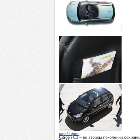
еще 64 фото
Citroen C3
– во втором поколении сохрани