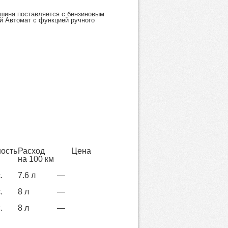
машина поставляется с бензиновым
ый Автомат с функцией ручного
ость
Расход
Цена
на 100 км
.
7.6 л
—
.
8 л
—
.
8 л
—