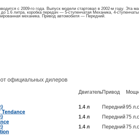
водится с 2009-го года. Выпуск модели стартовал в 2002-м году. Эта 
до 1.6 литра, коробка передач — 5-ступенчатая Механика, 4-ступенчат
зированная механика. Привод автомобиля — Передний.
9 от официальных дилеров
Двигатель
Привод
Мощн
09
1.4 л
Передний
95 л.с
Т Tendance
09
1.4 л
Передний
75 л.с
ance
09
1.4 л
Передний
75 л.с
tion