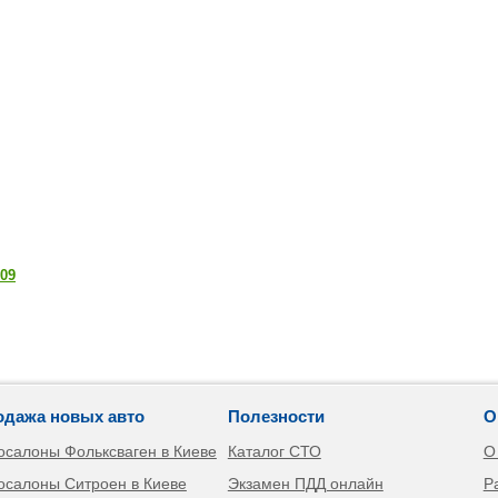
009
одажа новых авто
Полезности
О
осалоны Фольксваген в Киеве
Каталог СТО
О
осалоны Ситроен в Киеве
Экзамен ПДД онлайн
Р