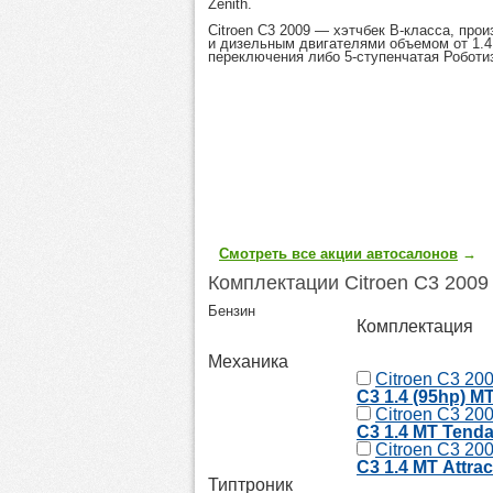
Zenith.
Citroen C3 2009
— хэтчбек B-класса, произ
и дизельным двигателями объемом от 1.4 
переключения либо 5-ступенчатая Роботи
Смотреть все акции автосалонов
→
Комплектации Citroen C3 200
Бензин
Комплектация
Механика
Citroen C3 20
C3 1.4 (95hp) M
Citroen C3 20
C3 1.4 MТ Tend
Citroen C3 20
C3 1.4 MТ Attrac
Типтроник