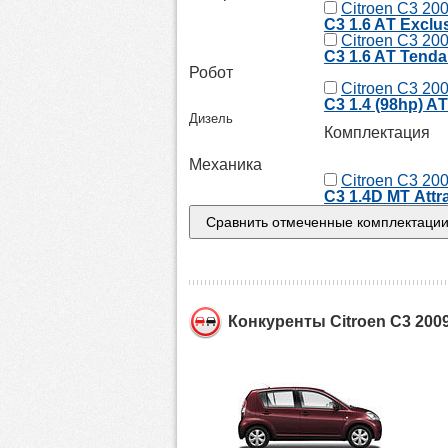
Citroen C3 20
C3 1.6 AТ Exclu
Citroen C3 20
C3 1.6 AТ Tend
Робот
Citroen C3 20
C3 1.4 (98hp) A
Дизель
Комплектация
Механика
Citroen C3 20
C3 1.4D MТ Attr
Конкуренты Citroen C3 200