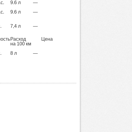
с.
9.6 л
—
с.
9.6 л
—
.
7,4 л
—
ость
Расход
Цена
на 100 км
.
8 л
—