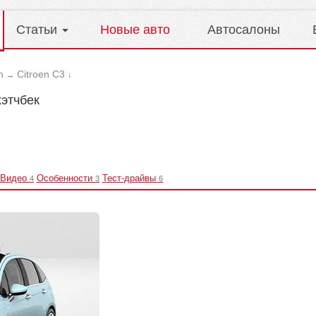
Статьи
Новые авто
Автосалоны
n
Citroen C3
→
↓
хэтчбек
Видео
Особенности
Тест-драйвы
4
3
6