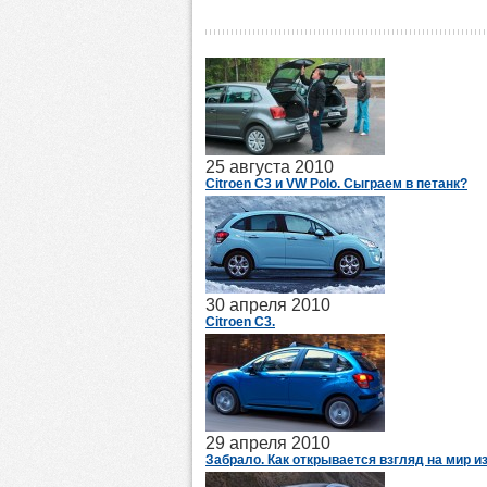
25 августа 2010
Citroen C3 и VW Polo. Сыграем в петанк?
30 апреля 2010
Citroen C3.
29 апреля 2010
Забрало. Как открывается взгляд на мир из