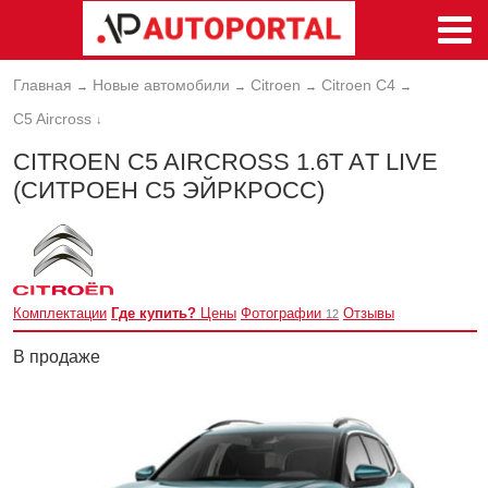
Главная
Новые автомобили
Citroen
Citroen C4
→
→
→
→
C5 Aircross
↓
CITROEN C5 AIRCROSS 1.6T AТ LIVE
(СИТРОЕН С5 ЭЙРКРОСС)
Комплектации
Где купить?
Цены
Фотографии
Отзывы
12
В продаже