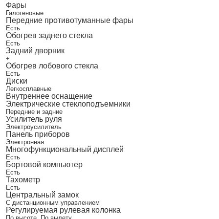
Фары
Галогеновые
Передние противотуманные фары
Есть
Обогрев заднего стекла
Есть
Задний дворник
+
Обогрев лобового стекла
Есть
Диски
Легкосплавные
Внутреннее оснащение
Электрические стеклоподъемники
Передние и задние
Усилитель руля
Электроусилитель
Панель приборов
Электронная
Многофункциональный дисплей
Есть
Бортовой компьютер
Есть
Тахометр
Есть
Центральный замок
С дистанционным управлением
Регулируемая рулевая колонка
По высоте, По вылету