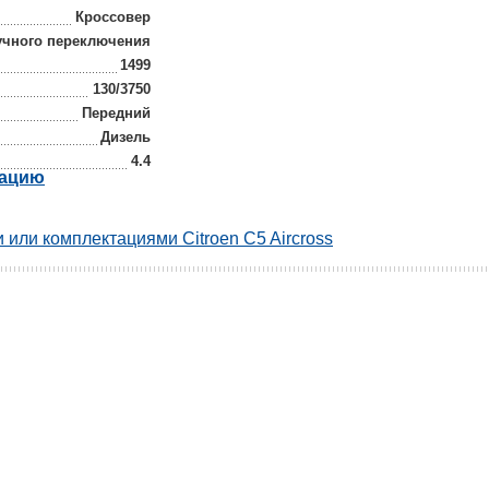
Кроссовер
учного переключения
1499
130/3750
Передний
Дизель
4.4
рацию
или комплектациями Citroen C5 Aircross