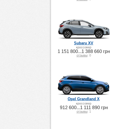
Subaru XV
кроссовер
1 151 800...1 388 660 грн
отзывы
: 0
Opel Grandland X
кроссовер
912 600...1 111 890 грн
отзывы
: 1