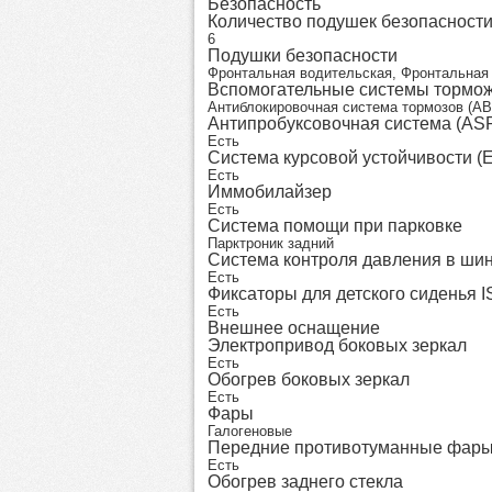
Безопасность
Количество подушек безопасност
6
Подушки безопасности
Фронтальная водительская, Фронтальная 
Вспомогательные системы тормо
Антиблокировочная система тормозов (AB
Антипробуксовочная система (AS
Есть
Система курсовой устойчивости (
Есть
Иммобилайзер
Есть
Система помощи при парковке
Парктроник задний
Система контроля давления в ши
Есть
Фиксаторы для детского сиденья 
Есть
Внешнее оснащение
Электропривод боковых зеркал
Есть
Обогрев боковых зеркал
Есть
Фары
Галогеновые
Передние противотуманные фар
Есть
Обогрев заднего стекла