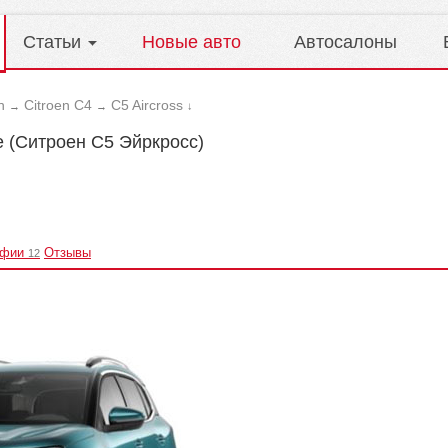
Статьи
Новые авто
Автосалоны
n
Citroen C4
C5 Aircross
→
→
↓
ve (Ситроен С5 Эйркросс)
афии
Отзывы
12