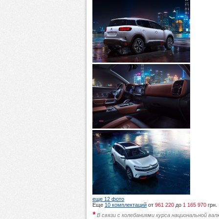
еще 12 фото
Еще
10 комплектаций
от
961 220
до
1 165 970
грн.
*
В связи с колебаниями курса национальной ва