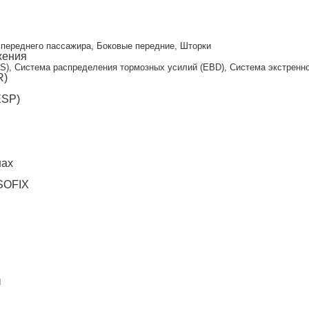
и
переднего пассажира, Боковые передние, Шторки
жения
S), Система распределения тормозных усилий (EBD), Система экстренног
R)
ESP)
нах
ISOFIX
ы