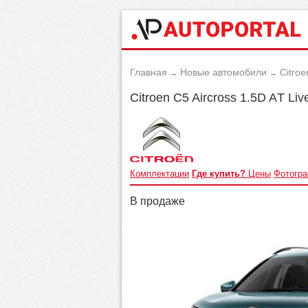
Главная
Новые автомобили
Citroe
→
→
Citroen C5 Aircross 1.5D AТ Li
Комплектации
Где купить?
Цены
Фотогр
В продаже