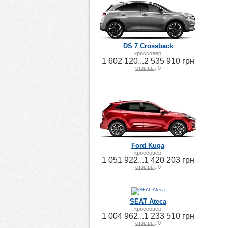
DS 7 Crossback
кроссовер
1 602 120...2 535 910 грн
отзывы
: 0
Ford Kuga
кроссовер
1 051 922...1 420 203 грн
отзывы
: 0
SEAT Ateca
кроссовер
1 004 962...1 233 510 грн
отзывы
: 0