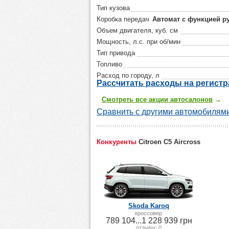
Тип кузова
Коробка передач
Автомат с функцией р
Объем двигателя, куб. см
Мощность, л.с. при об/мин
Тип привода
Топливо
Расход по городу, л
Р
ассчитать р
асходы на регист
Смотреть все акции автосалонов
→
Сравнить с другими автомобилями 
Конкуренты
Citroen C5 Aircross
Skoda Karoq
кроссовер
789 104...1 228 939 грн
отзывы
: 0