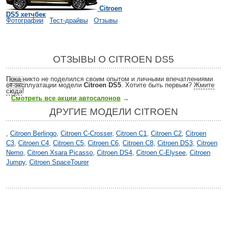
Citroen
DS5 хетчбек
Фотографии
Тест-драйвы
Отзывы
ОТЗЫВЫ О CITROEN DS5
Пока никто не поделился своим опытом и личными впечатлениями
от эксплуатации модели
Citroen DS5
. Хотите быть первым?
Жмите
сюда
!
Смотреть все акции автосалонов
→
ДРУГИЕ МОДЕЛИ CITROEN
,
Citroen Berlingo
,
Citroen C-Crosser
,
Citroen C1
,
Citroen C2
,
Citroen
C3
,
Citroen C4
,
Citroen C5
,
Citroen C6
,
Citroen C8
,
Citroen DS3
,
Citroen
Nemo
,
Citroen Xsara Picasso
,
Citroen DS4
,
Citroen C-Elysee
,
Citroen
Jumpy
,
Citroen SpaceTourer