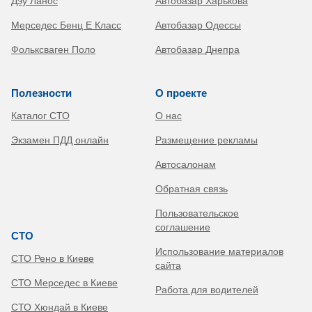
Дэу Ланос
Автобазар Харькова
Мерседес Бенц Е Класс
Автобазар Одессы
Фольксваген Поло
Автобазар Днепра
Полезности
О проекте
Каталог СТО
О нас
Экзамен ПДД онлайн
Размещение рекламы
Автосалонам
Обратная связь
Пользовательское
соглашение
СТО
Использование материалов
СТО Рено в Киеве
сайта
СТО Мерседес в Киеве
Работа для водителей
СТО Хюндай в Киеве