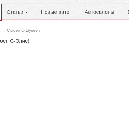
Статьи
Новые авто
Автосалоны
n
Citroen C-Elysee
→
↓
роен С-Элис)