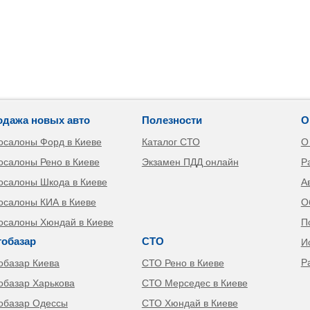
одажа новых авто
Полезности
О
осалоны Форд в Киеве
Каталог СТО
О
осалоны Рено в Киеве
Экзамен ПДД онлайн
Р
осалоны Шкода в Киеве
А
осалоны КИА в Киеве
О
осалоны Хюндай в Киеве
П
тобазар
СТО
И
Р
обазар Киева
СТО Рено в Киеве
обазар Харькова
СТО Мерседес в Киеве
обазар Одессы
СТО Хюндай в Киеве