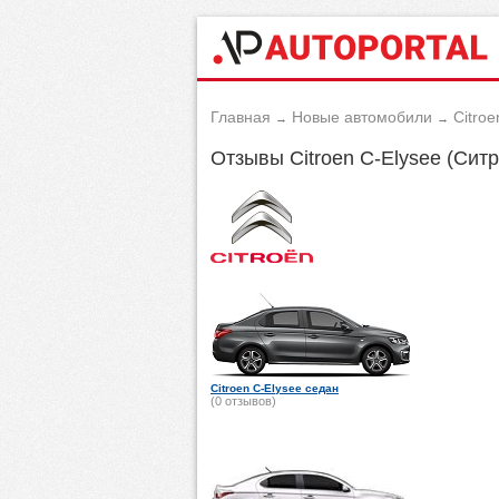
Главная
Новые автомобили
Citroe
→
→
Отзывы Citroen C-Elysee (Сит
Citroen C-Elysee седан
(0 отзывов)