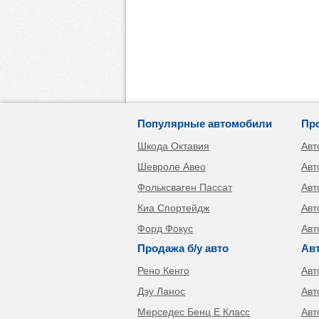
Популярные автомобили
Пр
Шкода Октавия
Авт
Шевроле Авео
Авт
Фольксваген Пассат
Авт
Киа Спортейдж
Авт
Форд Фокус
Авт
Продажа б/у авто
Ав
Рено Кенго
Авт
Дэу Ланос
Авт
Мерседес Бенц Е Класс
Авт