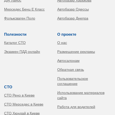
Дэу Ланос
Автобазар Харькова
Мерседес Бенц Е Класс
Автобазар Одессы
Фольксваген Поло
Автобазар Днепра
Полезности
О проекте
Каталог СТО
О нас
Экзамен ПДД онлайн
Размещение рекламы
Автосалонам
Обратная связь
Пользовательское
соглашение
СТО
Использование материалов
СТО Рено в Киеве
сайта
СТО Мерседес в Киеве
Работа для водителей
СТО Хюндай в Киеве