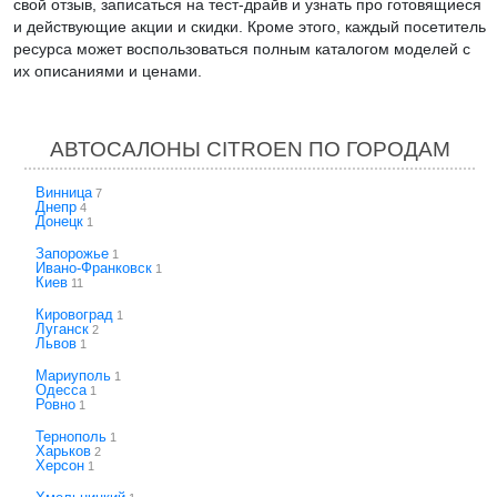
свой отзыв, записаться на тест-драйв и узнать про готовящиеся
и действующие акции и скидки. Кроме этого, каждый посетитель
ресурса может воспользоваться полным каталогом моделей с
их описаниями и ценами.
АВТОСАЛОНЫ CITROEN ПО ГОРОДАМ
Винница
7
Днепр
4
Донецк
1
Запорожье
1
Ивано-Франковск
1
Киев
11
Кировоград
1
Луганск
2
Львов
1
Мариуполь
1
Одесса
1
Ровно
1
Тернополь
1
Харьков
2
Херсон
1