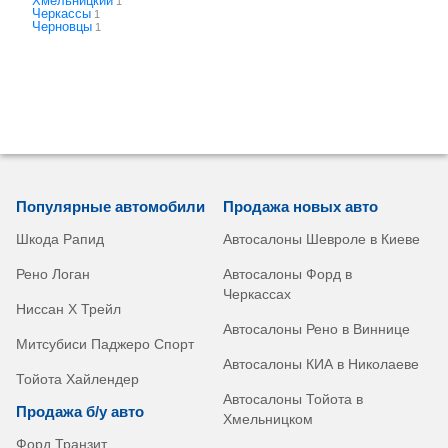
Хмельницкий
1
Черкассы
1
Черновцы
1
Популярные автомобили
Продажа новых авто
Шкода Рапид
Автосалоны Шевроле в Киеве
Рено Логан
Автосалоны Форд в
Черкассах
Ниссан Х Трейл
Автосалоны Рено в Виннице
Митсубиси Паджеро Спорт
Автосалоны КИА в Николаеве
Тойота Хайлендер
Автосалоны Тойота в
Продажа б/у авто
Хмельницком
Форд Транзит