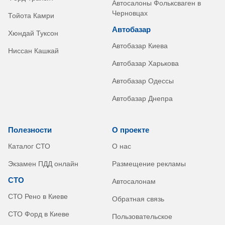
Автосалоны Фольксваген в
Черновцах
Тойота Камри
Автобазар
Хюндай Туксон
Автобазар Киева
Ниссан Кашкай
Автобазар Харькова
Автобазар Одессы
Автобазар Днепра
Полезности
О проекте
Каталог СТО
О нас
Экзамен ПДД онлайн
Размещение рекламы
СТО
Автосалонам
СТО Рено в Киеве
Обратная связь
СТО Форд в Киеве
Пользовательское