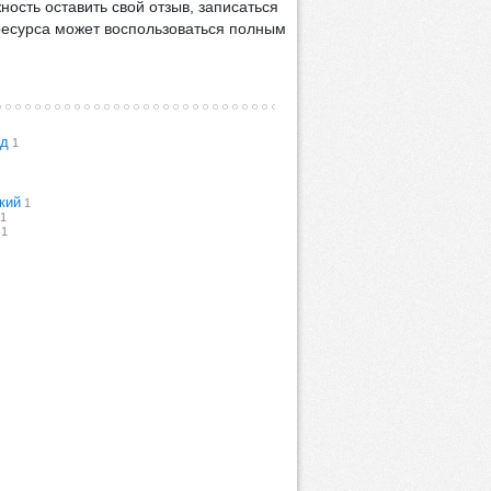
ость оставить свой отзыв, записаться
 ресурса может воспользоваться полным
ад
1
кий
1
1
1