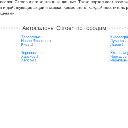
салон Citroen и его контактные данные. Также портал дает возможн
ся и действующие акции и скидки. Кроме этого, каждый посетитель
 ценами.
Автосалоны Citroen по городам
Запорожье
Кировогр
1
Ивано-Франковск
Луганск
1
2
Киев
Львов
11
1
Тернополь
Хмельниц
1
Харьков
Черкассы
2
Херсон
Черновцы
1