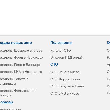
одажа новых авто
Полезности
О
осалоны Шевроле в Киеве
Каталог СТО
О
осалоны Форд в Черкассах
Экзамен ПДД онлайн
Р
СТО
осалоны Рено в Виннице
А
осалоны КИА в Николаеве
О
СТО Рено в Киеве
осалоны Тойота в
П
СТО Форд в Киеве
льницком
И
СТО Хюндай в Киеве
осалоны Фольксваген в
Р
СТО БМВ в Киеве
новцах
тобазар
обазар Киева