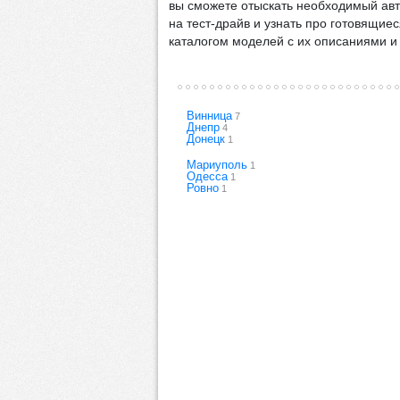
вы сможете отыскать необходимый авто
на тест-драйв и узнать про готовящие
каталогом моделей с их описаниями и
Винница
7
Днепр
4
Донецк
1
Мариуполь
1
Одесса
1
Ровно
1