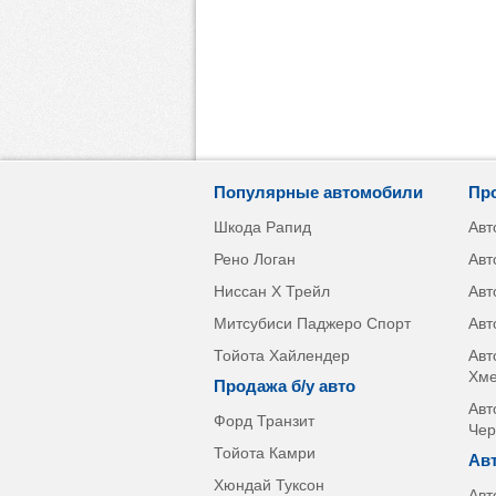
Популярные автомобили
Пр
Шкода Рапид
Авт
Рено Логан
Авт
Ниссан Х Трейл
Авт
Митсубиси Паджеро Спорт
Авт
Тойота Хайлендер
Авт
Хме
Продажа б/у авто
Авт
Форд Транзит
Чер
Тойота Камри
Ав
Хюндай Туксон
Авт