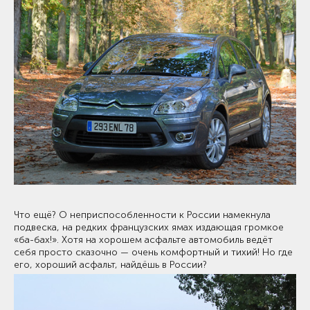
Что ещё? О неприспособленности к России намекнула
подвеска, на редких французских ямах издающая громкое
«ба-бах!». Хотя на хорошем асфальте автомобиль ведёт
себя просто сказочно — очень комфортный и тихий! Но где
его, хороший асфальт, найдёшь в России?