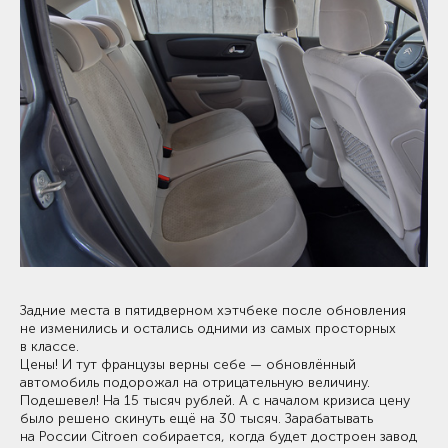
Задние места в пятидверном хэтчбеке после обновления
не изменились и остались одними из самых просторных
в классе.
Цены! И тут французы верны себе — обновлённый
автомобиль подорожал на отрицательную величину.
Подешевел! На 15 тысяч рублей. А с началом кризиса цену
было решено скинуть ещё на 30 тысяч. Зарабатывать
на России Citroen собирается, когда будет достроен завод