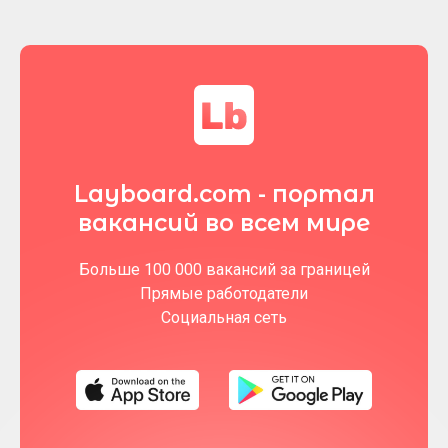
Layboard.com - портал
вакансий во всем мире
Больше 100 000 вакансий за границей
Прямые работодатели
Социальная сеть