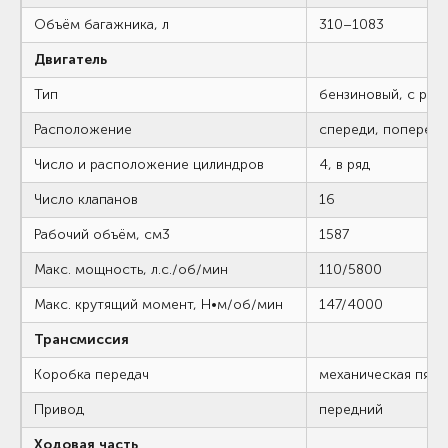
Объём багажника, л
310–1083
Двигатель
Тип
бензиновый, с рас
Расположение
спереди, попереч
Число и расположение цилиндров
4, в ряд
Число клапанов
16
Рабочий объём, см
3
1587
Макс. мощность, л.с./об/мин
110/5800
Макс. крутящий момент, Н•м/об/мин
147/4000
Трансмиссия
Коробка передач
механическая пяти
Привод
передний
Ходовая часть