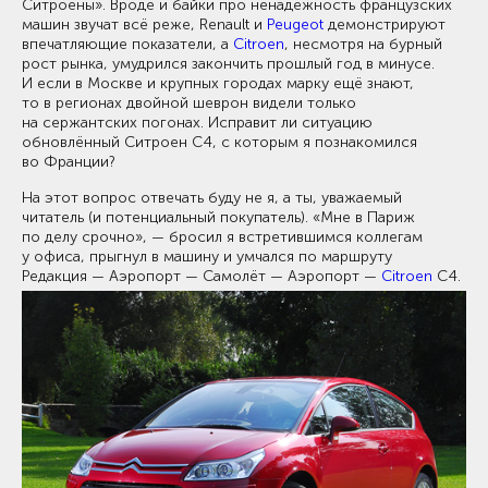
Ситроены». Вроде и байки про ненадёжность французских
машин звучат всё реже, Renault и
Peugeot
демонстрируют
впечатляющие показатели, а
Citroen
, несмотря на бурный
рост рынка, умудрился закончить прошлый год в минусе.
И если в Москве и крупных городах марку ещё знают,
то в регионах двойной шеврон видели только
на сержантских погонах. Исправит ли ситуацию
обновлённый Ситроен C4, с которым я познакомился
во Франции?
На этот вопрос отвечать буду не я, а ты, уважаемый
читатель (и потенциальный покупатель). «Мне в Париж
по делу срочно», — бросил я встретившимся коллегам
у офиса, прыгнул в машину и умчался по маршруту
Редакция — Аэропорт — Самолёт — Аэропорт —
Citroen
C4.