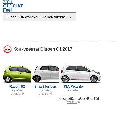
2017
C1 1.0i AT
Feel
Конкуренты Citroen C1 2017
Ravon R2
Smart forfour
KIA Picanto
хэтчбек
хэтчбек
хэтчбек
отзывы
: 0
отзывы
: 0
653 585...666 401 грн
отзывы
: 0