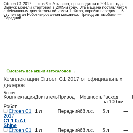
Citroen C1 2017
— хэтчбек A-класса, производится с 2014-го года.
Выпуск модели стартовал в 2005-м году. Эта машина поставляется
с бензиновым двигателем объемом 1 литра, коробка передач — 5-
ступенчатая Роботизированная механика. Привод автомобиля —
Передний.
Смотреть все акции автосалонов
→
Комплектации Citroen C1 2017 от официальных
дилеров
Бензин
Комплектация
Двигатель
Привод
Мощность
Расход
Ц
на 100 км
Робот
Citroen C1
1 л
Передний
68 л.с.
5 л
—
2017
C1 1.0i AT
Shine
Citroen C1
1 л
Передний
68 л.с.
5 л
—