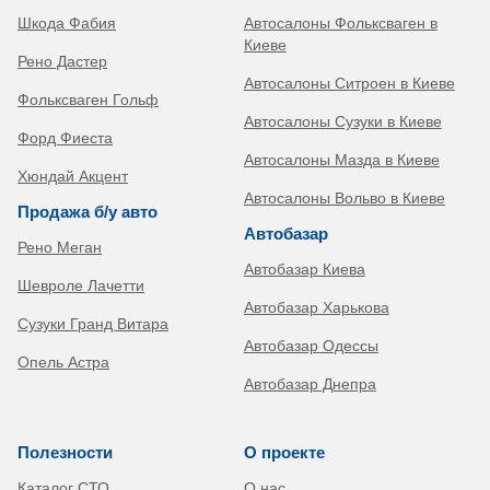
Шкода Фабия
Автосалоны Фольксваген в
Киеве
Рено Дастер
Автосалоны Ситроен в Киеве
Фольксваген Гольф
Автосалоны Сузуки в Киеве
Форд Фиеста
Автосалоны Мазда в Киеве
Хюндай Акцент
Автосалоны Вольво в Киеве
Продажа б/у авто
Автобазар
Рено Меган
Автобазар Киева
Шевроле Лачетти
Автобазар Харькова
Сузуки Гранд Витара
Автобазар Одессы
Опель Астра
Автобазар Днепра
Полезности
О проекте
Каталог СТО
О нас