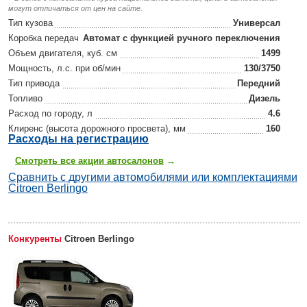
могут отличаться от цен на сайте.
Тип кузова
Универсал
Коробка передач
Автомат с функцией ручного переключения
Объем двигателя, куб. см
1499
Мощность, л.с. при об/мин
130/3750
Тип привода
Передний
Топливо
Дизель
Расход по городу, л
4.6
Клиренс (высота дорожного просвета), мм
160
Р
асходы на регистрацию
Смотреть все акции автосалонов
→
Сравнить с другими автомобилями или комплектациями
Citroen Berlingo
Конкуренты
Citroen Berlingo