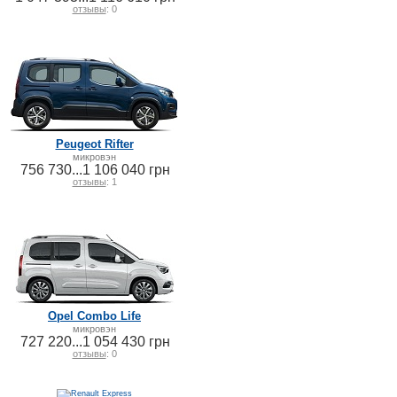
отзывы
: 0
Peugeot Rifter
микровэн
756 730...1 106 040 грн
отзывы
: 1
Opel Combo Life
микровэн
727 220...1 054 430 грн
отзывы
: 0