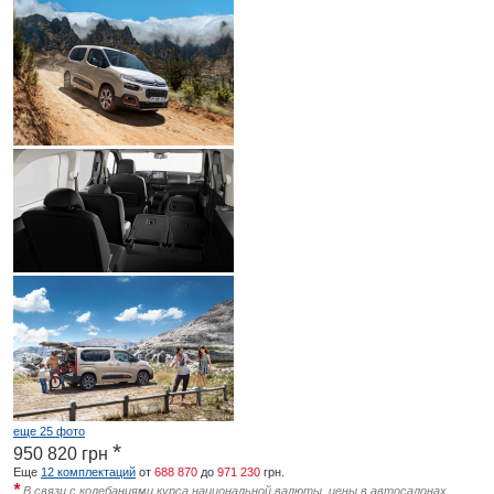
еще 25 фото
*
950 820
грн
Еще
12 комплектаций
от
688 870
до
971 230
грн.
*
В связи с колебаниями курса национальной валюты, цены в автосалонах