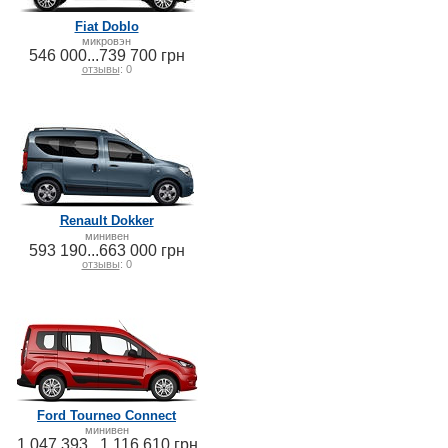
Fiat Doblo
микровэн
546 000...739 700 грн
отзывы
: 0
Renault Dokker
минивен
593 190...663 000 грн
отзывы
: 0
Ford Tourneo Connect
минивен
1 047 393...1 116 610 грн