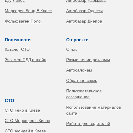
Дэу Ланос
Автобазар Харькова
Мерседес Бенц Е Класс
Автобазар Одессы
Фольксваген Поло
Автобазар Днепра
Полезности
О проекте
Каталог СТО
О нас
Экзамен ПДД онлайн
Размещение рекламы
Автосалонам
Обратная связь
Пользовательское
соглашение
СТО
Использование материалов
СТО Рено в Киеве
сайта
СТО Мерседес в Киеве
Работа для водителей
СТО Хюндай в Киеве