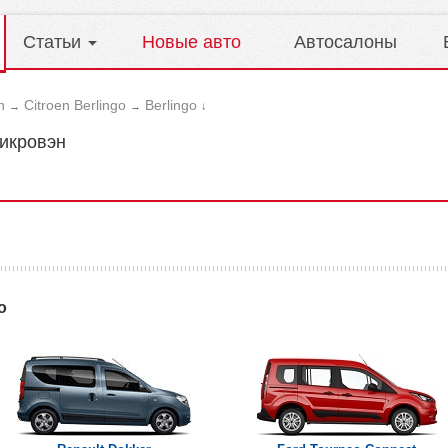
Статьи
Новые авто
Автосалоны
n
Citroen Berlingo
Berlingo
→
→
↓
микровэн
o