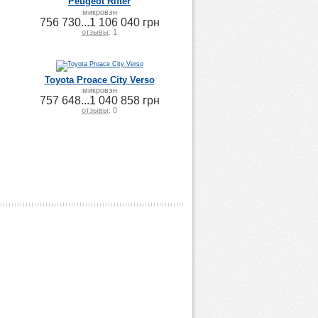
Peugeot Rifter
микровэн
756 730...1 106 040 грн
отзывы
: 1
Toyota Proace City Verso
микровэн
757 648...1 040 858 грн
отзывы
: 0