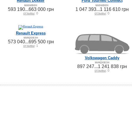
Renault Dokker
Ford Tourneo Connect
минивен
минивен
593 190...663 000 грн
1 047 393...1 116 610 грн
отзывы
: 0
отзывы
: 0
Renault Express
микровэн
573 040...695 500 грн
отзывы
: 1
Volkswagen Caddy
микровэн
897 247...1 241 838 грн
отзывы
: 0