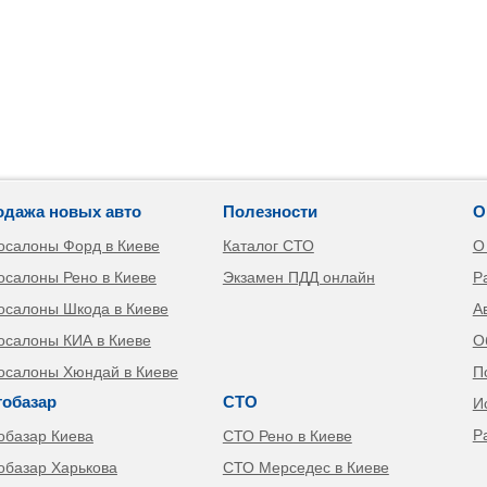
одажа новых авто
Полезности
О
осалоны Форд в Киеве
Каталог СТО
О
осалоны Рено в Киеве
Экзамен ПДД онлайн
Р
осалоны Шкода в Киеве
А
осалоны КИА в Киеве
О
осалоны Хюндай в Киеве
П
тобазар
СТО
И
Р
обазар Киева
СТО Рено в Киеве
обазар Харькова
СТО Мерседес в Киеве