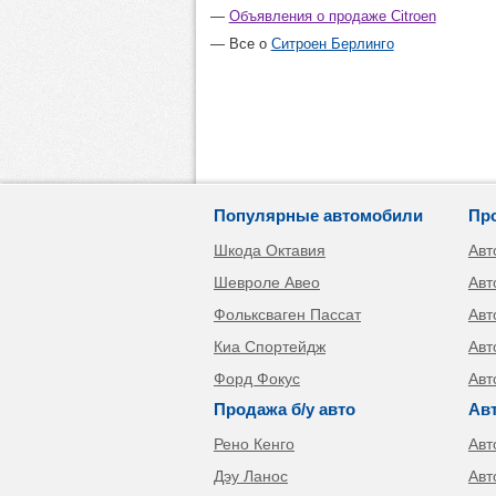
Объявления о продаже Citroen
Все о
Ситроен Берлинго
Популярные автомобили
Пр
Шкода Октавия
Авт
Шевроле Авео
Авт
Фольксваген Пассат
Авт
Киа Спортейдж
Авт
Форд Фокус
Авт
Продажа б/у авто
Ав
Рено Кенго
Авт
Дэу Ланос
Авт