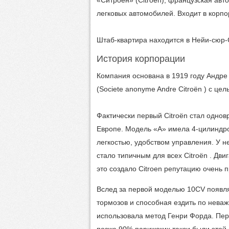
легковых автомобилей. Входит в корп
Штаб-квартира находится в Нейи-сюр-
История корпорации
Компания основана в 1919 году Андр
(Societe anonyme Andre Citroën ) с ц
Фактически первый Citroën стал одн
Европе. Модель «А» имела 4-цилиндро
легкостью, удобством управления. У н
стало типичным для всех Citroën . Дв
это создало Citroen репутацию очень 
Вслед за первой моделью 10CV появл
тормозов и способная ездить по нева
использовала метод Генри Форда. Пер
позже 90% парижских такси были этой 