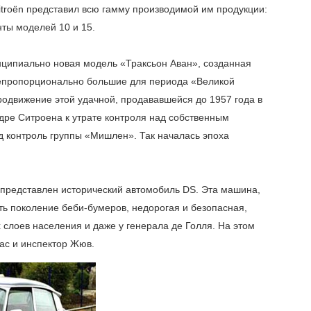
itroën представил всю гамму производимой им продукции:
нты моделей 10 и 15.
нципиально новая модель «Траксьон Аван», созданная
епропорционально большие для периода «Великой
одвижение этой удачной, продававшейся до 1957 года в
ре Ситроена к утрате контроля над собственным
 контроль группы «Мишлен». Так началась эпоха
 представлен исторический автомобиль DS. Эта машина,
ть поколение беби-бумеров, недорогая и безопасная,
 слоев населения и даже у генерала де Голля. На этом
ас и инспектор Жюв.