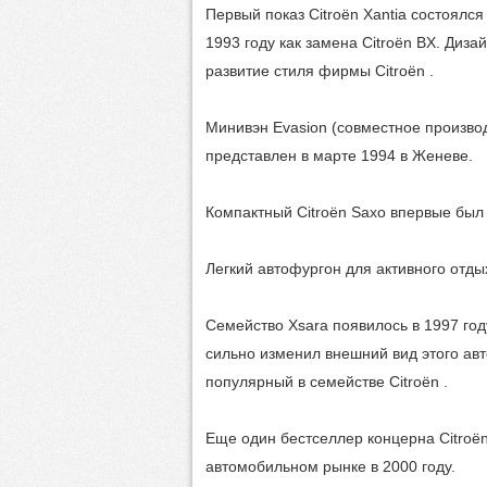
Первый показ Citroën Xantia состоялс
1993 году как замена Citroën BX. Диз
развитие стиля фирмы Citroën .
Минивэн Evasion (совместное производс
представлен в марте 1994 в Женеве.
Компактный Citroën Saxo впервые был 
Легкий автофургон для активного отдых
Семейство Xsara появилось в 1997 году
сильно изменил внешний вид этого авт
популярный в семействе Citroën .
Еще один бестселлер концерна Citroёn 
автомобильном рынке в 2000 году.