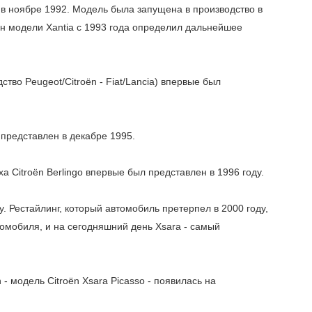
я в ноябре 1992. Модель была запущена в производство в
айн модели Xantia с 1993 года определил дальнейшее
тво Peugeot/Citroën - Fiat/Lancia) впервые был
представлен в декабре 1995.
а Citroën Berlingo впервые был представлен в 1996 году.
. Рестайлинг, который автомобиль претерпел в 2000 году,
омобиля, и на сегодняшний день Xsara - самый
- модель Citroёn Xsara Picasso - появилась на