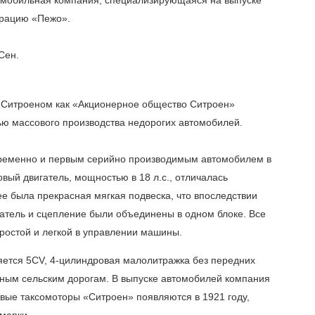
орацию «Пежо».
Сен.
е Ситроеном как «Акционерное общество Ситроен»
елью массового производства недорогих автомобилей.
овременно и первым серийно производимым автомобилем в
вый двигатель, мощностью в 18 л.с., отличалась
ее была прекрасная мягкая подвеска, что впоследствии
игатель и сцепление были объединены в одном блоке. Все
простой и легкой в управлении машины.
яется 5CV, 4-цилиндровая малолитражка без передних
жным сельским дорогам. В выпуске автомобилей компания
вые таксомоторы «Ситроен» появляются в 1921 году,
марки.